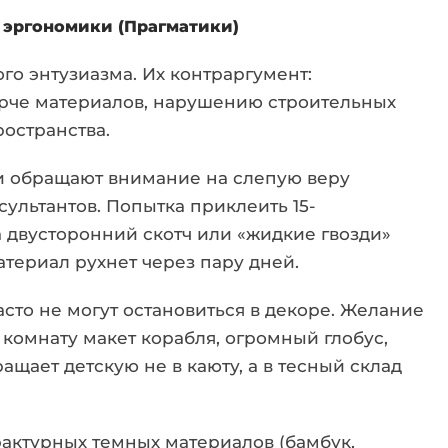
 эргономики (Прагматики)
ого энтузиазма. Их контраргумент:
орче материалов, нарушению строительных
остранства.
 обращают внимание на слепую веру
ультантов. Попытка приклеить 15-
 двусторонний скотч или «жидкие гвозди»
териал рухнет через пару дней.
сто не могут остановиться в декоре. Желание
комнату макет корабля, огромный глобус,
щает детскую не в каюту, а в тесный склад
актурных темных материалов (бамбук,