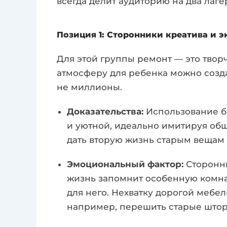
всегда делит аудиторию на два лаге
Позиция 1: Сторонники креатива и э
Для этой группы ремонт — это творч
атмосферу для ребенка можно создат
не миллионы.
Доказательства:
Использование б
и уютной, идеально имитируя обш
дать вторую жизнь старым вещам б
Эмоциональный фактор:
Сторонни
жизнь запомнит особенную комна
для него. Нехватку дорогой меб
например, перешить старые штор