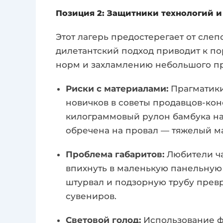
Позиция 2: Защитники технологий и
Этот лагерь предостерегает от слеп
дилетантский подход приводит к п
норм и захламлению небольшого пр
Риски с материалами:
Прагматики
новичков в советы продавцов-конс
килограммовый рулон бамбука на
обречена на провал — тяжелый ма
Проблема габаритов:
Любители ча
впихнуть в маленькую панельную 
штурвал и подзорную трубу превра
сувениров.
Световой голод:
Использование ф