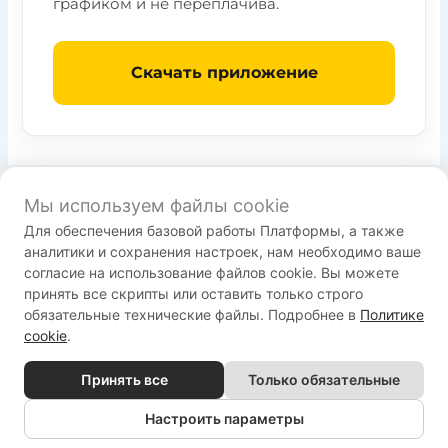
графиком и не переплачива.
Скачать приложение
Мы используем файлы cookie
Для обеспечения базовой работы Платформы, а также
Пользовательское соглашение
аналитики и сохранения настроек, нам необходимо ваше
Политика конфиденциальности
согласие на использование файлов cookie. Вы можете
Служба поддержки:
принять все скрипты или оставить только строго
обязательные технические файлы. Подробнее в
Политике
support@bestrenovate.ru
cookie
.
Принять все
Только обязательные
Copyright © 2026 ООО "РАДМИ.РУ. Все права защищены.
Настроить параметры