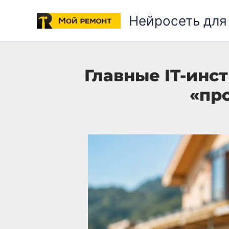
Перейти
Нейросеть для
к
содержимому
Главные IT-инс
«пр