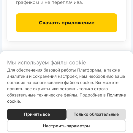
графиком и не переплачива.
Скачать приложение
Мы используем файлы cookie
Для обеспечения базовой работы Платформы, а также
Пользовательское соглашение
аналитики и сохранения настроек, нам необходимо ваше
Политика конфиденциальности
согласие на использование файлов cookie. Вы можете
Служба поддержки:
принять все скрипты или оставить только строго
обязательные технические файлы. Подробнее в
Политике
support@bestrenovate.ru
cookie
.
Принять все
Только обязательные
Copyright © 2026 ООО "РАДМИ.РУ. Все права защищены.
Настроить параметры